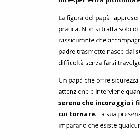
un’esperienza profonda e
La figura del papà rappresent
pratica. Non si tratta solo d
rassicurante che accompagna
padre trasmette nasce dal su
difficoltà senza farsi travolg
Un papà che offre sicurezza 
attenzione e interviene qua
serena che incoraggia i f
cui tornare.
La sua presenza
imparano che esiste qualcuno